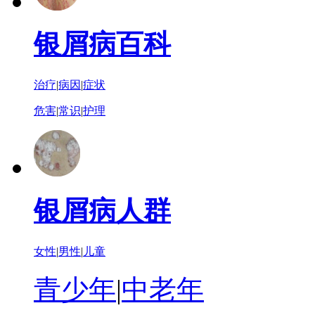
银屑病百科
治疗
|
病因
|
症状
危害
|
常识
|
护理
银屑病人群
女性
|
男性
|
儿童
青少年
|
中老年