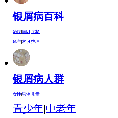
银屑病百科
治疗
|
病因
|
症状
危害
|
常识
|
护理
银屑病人群
女性
|
男性
|
儿童
青少年
|
中老年