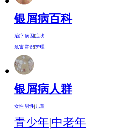
银屑病百科
治疗
|
病因
|
症状
危害
|
常识
|
护理
银屑病人群
女性
|
男性
|
儿童
青少年
|
中老年