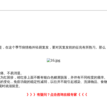
，在这个季节病情格外轻易复发，要对其复发前的征兆有所熟习。那么，
痛、不易消退。
为红斑疹，靖红疹上面不断有银白色鳞屑脱落，并伴有不同程度的瘙痒
泌的变化，免疫功能的稳定性减弱，以往并不能引起感染、洗涤物品、食
现时就须留意。
》》》有疑问？点击咨询在线专家《《《