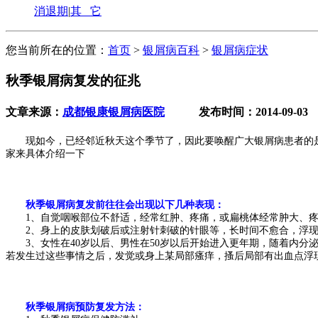
消退期
|
其 它
您当前所在的位置：
首页
>
银屑病百科
>
银屑病症状
秋季银屑病复发的征兆
文章来源：
成都银康银屑病医院
发布时间：2014-09-03
现如今，已经邻近秋天这个季节了，因此要唤醒广大银屑病患者的是
家来具体介绍一下
秋季银屑病复发前往往会出现以下几种表现：
1、自觉咽喉部位不舒适，经常红肿、疼痛，或扁桃体经常肿大、疼
2、身上的皮肤划破后或注射针刺破的针眼等，长时间不愈合，浮现
3、女性在40岁以后、男性在50岁以后开始进入更年期，随着内分
若发生过这些事情之后，发觉或身上某局部瘙痒，搔后局部有出血点浮
秋季银屑病预防复发方法：