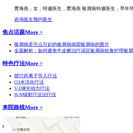
曹海燕，女，特邀医生，曹海燕 银屑病特邀医生，早年毕
咨询医生
预约医生
焦点话题
More >
银屑病是怎么引起的
银屑病病因
银屑病的图片
全面解析：如何避免牛皮癣治疗误区
银屑病饮食护理
银屑
特色疗法
More >
脐穴药离子导入疗法
O3水活化疗法
V-DⅢ光动力疗法
H-N镭射疗法治疗仪
来院路线
More >