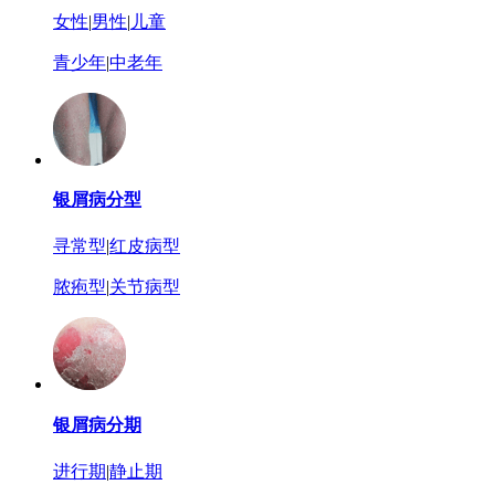
女性
|
男性
|
儿童
青少年
|
中老年
银屑病分型
寻常型
|
红皮病型
脓疱型
|
关节病型
银屑病分期
进行期
|
静止期