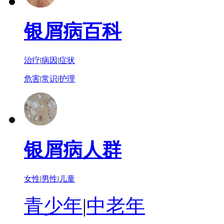
银屑病百科
治疗
|
病因
|
症状
危害
|
常识
|
护理
银屑病人群
女性
|
男性
|
儿童
青少年
|
中老年