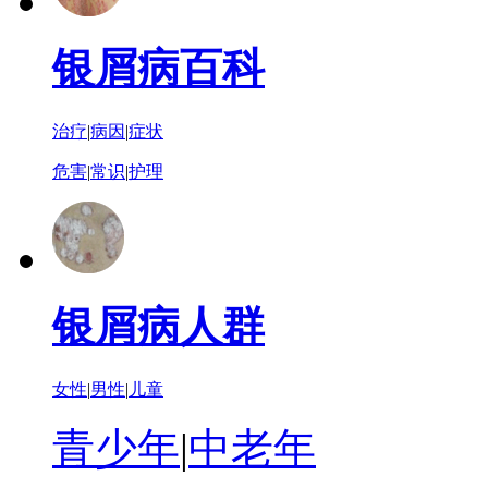
银屑病百科
治疗
|
病因
|
症状
危害
|
常识
|
护理
银屑病人群
女性
|
男性
|
儿童
青少年
|
中老年