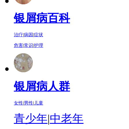
银屑病百科
治疗
|
病因
|
症状
危害
|
常识
|
护理
银屑病人群
女性
|
男性
|
儿童
青少年
|
中老年