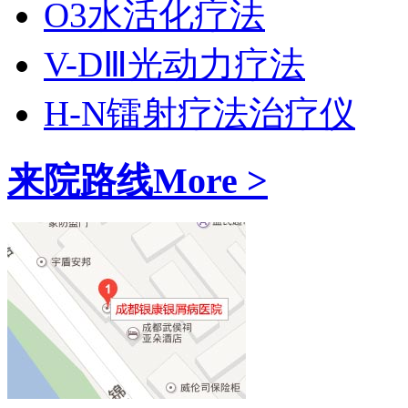
O3水活化疗法
V-DⅢ光动力疗法
H-N镭射疗法治疗仪
来院路线
More >