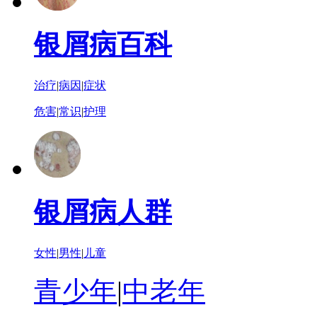
银屑病百科
治疗
|
病因
|
症状
危害
|
常识
|
护理
银屑病人群
女性
|
男性
|
儿童
青少年
|
中老年