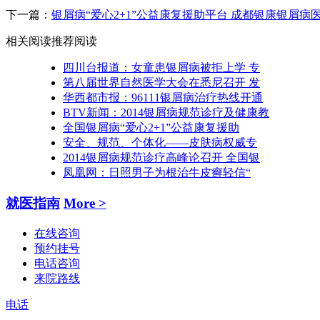
下一篇：
银屑病“爱心2+1”公益康复援助平台 成都银康银屑
相关阅读
推荐阅读
四川台报道：女童患银屑病被拒上学 专
第八届世界自然医学大会在悉尼召开 发
华西都市报：96111银屑病治疗热线开通
BTV新闻：2014银屑病规范诊疗及健康教
全国银屑病“爱心2+1”公益康复援助
安全、规范、个体化——皮肤病权威专
2014银屑病规范诊疗高峰论召开 全国银
凤凰网：日照男子为根治牛皮癣轻信“
就医指南
More >
在线咨询
预约挂号
电话咨询
来院路线
电话