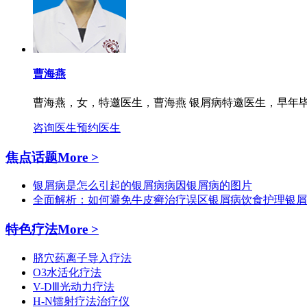
曹海燕
曹海燕，女，特邀医生，曹海燕 银屑病特邀医生，早年毕
咨询医生
预约医生
焦点话题
More >
银屑病是怎么引起的
银屑病病因
银屑病的图片
全面解析：如何避免牛皮癣治疗误区
银屑病饮食护理
银屑
特色疗法
More >
脐穴药离子导入疗法
O3水活化疗法
V-DⅢ光动力疗法
H-N镭射疗法治疗仪