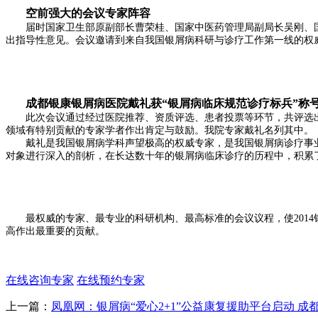
空前强大的会议专家阵容
届时国家卫生部原副部长曹荣桂、国家中医药管理局副局长吴刚、国
出指导性意见。会议邀请到来自我国银屑病科研与诊疗工作第一线的权
成都银康银屑病医院戴礼获“银屑病临床规范诊疗标兵”称
此次会议通过经过医院推荐、资质评选、患者投票等环节，共评选出1
领域有特别贡献的专家学者作出肯定与鼓励。我院专家戴礼名列其中。
戴礼是我国银屑病学科声望极高的权威专家，是我国银屑病诊疗事业
对象进行深入的剖析，在长达数十年的银屑病临床诊疗的历程中，积累
最权威的专家、最专业的科研机构、最高标准的会议议程，使2014
高作出最重要的贡献。
在线咨询专家
在线预约专家
上一篇：
凤凰网：银屑病“爱心2+1”公益康复援助平台启动 