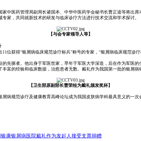
家中医药管理局副局长诸国本、中华中医药学会秘书长曹正逵等将出席本
威专家，共同就新技术的研发与临床诊疗方法进行技术交流和学术探讨。
【与会专家领导人等】
号
1位获得“银屑病临床规范诊疗标兵”称号的专家，“银屑病临床规范诊疗
的先驱者。他出身于军医世家，早年于军医大学深造，后在作为军医的生
了丰富的经验和临床数据，治愈患者无数。戴礼作为我国第一批的银屑病
【卫生部原副部长曹荣桂为戴礼颁发奖杯】
银屑病规范诊疗及健康教育高峰论坛成为我国皮肤病学科最具意义的一次
成都银康银屑病医院戴礼作为发起人接受支票捐赠