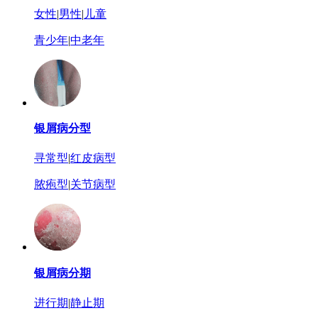
女性
|
男性
|
儿童
青少年
|
中老年
银屑病分型
寻常型
|
红皮病型
脓疱型
|
关节病型
银屑病分期
进行期
|
静止期