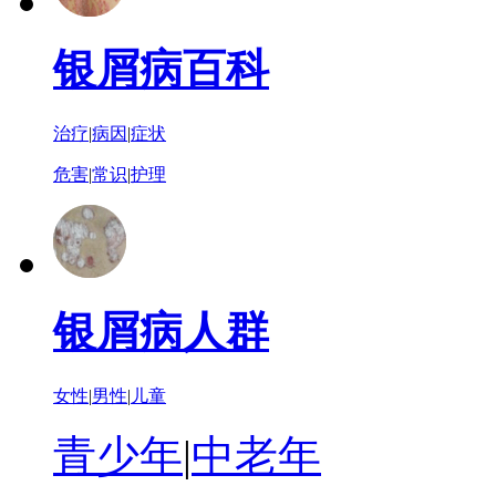
银屑病百科
治疗
|
病因
|
症状
危害
|
常识
|
护理
银屑病人群
女性
|
男性
|
儿童
青少年
|
中老年