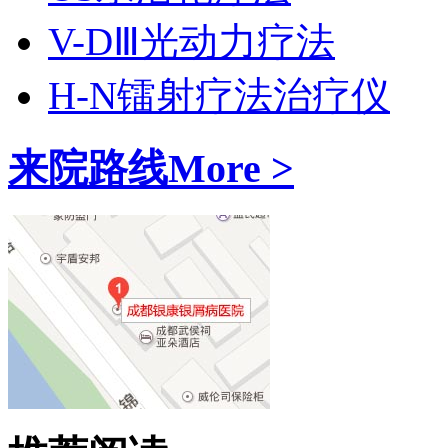
V-DⅢ光动力疗法
H-N镭射疗法治疗仪
来院路线
More >