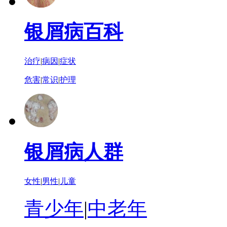
银屑病百科
治疗
|
病因
|
症状
危害
|
常识
|
护理
银屑病人群
女性
|
男性
|
儿童
青少年
|
中老年