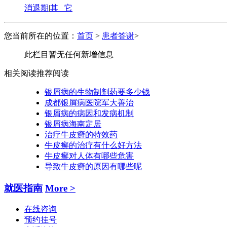
消退期
|
其 它
您当前所在的位置：
首页
>
患者答谢
>
此栏目暂无任何新增信息
相关阅读
推荐阅读
银屑病的生物制剂药要多少钱
成都银屑病医院军大善治
银屑病的病因和发病机制
银屑病海南定居
治疗牛皮癣的特效药
牛皮癣的治疗有什么好方法
牛皮癣对人体有哪些危害
导致牛皮癣的原因有哪些呢
就医指南
More >
在线咨询
预约挂号