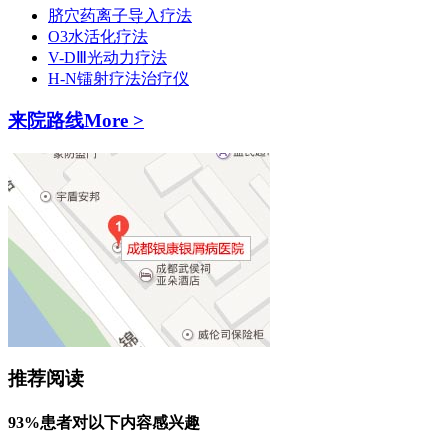
脐穴药离子导入疗法
O3水活化疗法
V-DⅢ光动力疗法
H-N镭射疗法治疗仪
来院路线
More >
推荐阅读
93%患者对以下内容感兴趣