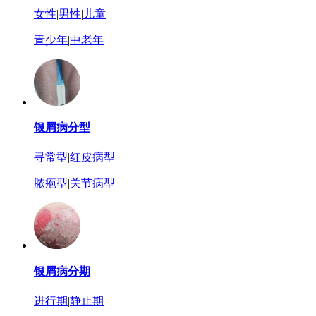
女性
|
男性
|
儿童
青少年
|
中老年
银屑病分型
寻常型
|
红皮病型
脓疱型
|
关节病型
银屑病分期
进行期
|
静止期