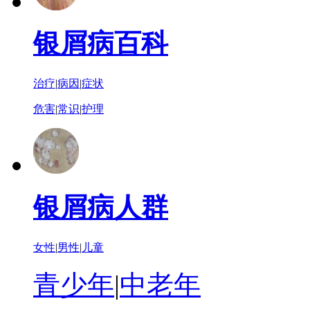
银屑病百科
治疗
|
病因
|
症状
危害
|
常识
|
护理
银屑病人群
女性
|
男性
|
儿童
青少年
|
中老年