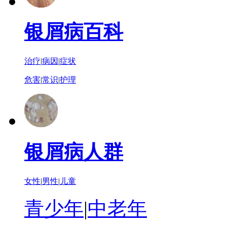
银屑病百科
治疗
|
病因
|
症状
危害
|
常识
|
护理
银屑病人群
女性
|
男性
|
儿童
青少年
|
中老年