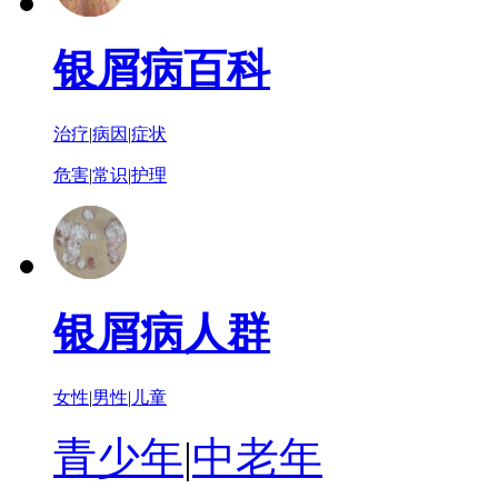
银屑病百科
治疗
|
病因
|
症状
危害
|
常识
|
护理
银屑病人群
女性
|
男性
|
儿童
青少年
|
中老年