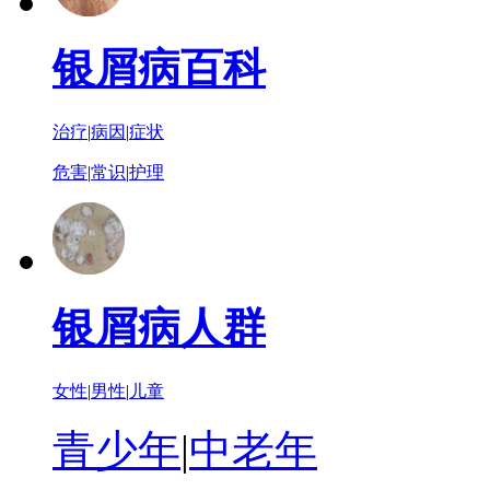
银屑病百科
治疗
|
病因
|
症状
危害
|
常识
|
护理
银屑病人群
女性
|
男性
|
儿童
青少年
|
中老年