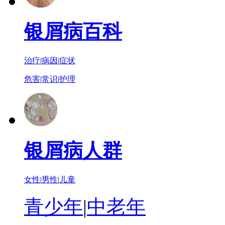
银屑病百科
治疗
|
病因
|
症状
危害
|
常识
|
护理
银屑病人群
女性
|
男性
|
儿童
青少年
|
中老年