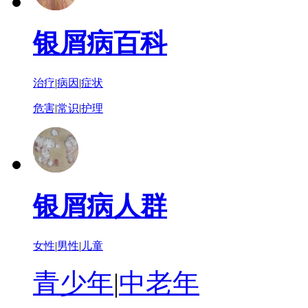
银屑病百科
治疗
|
病因
|
症状
危害
|
常识
|
护理
银屑病人群
女性
|
男性
|
儿童
青少年
|
中老年