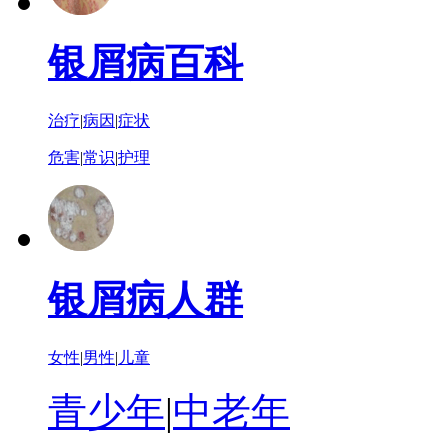
银屑病百科
治疗
|
病因
|
症状
危害
|
常识
|
护理
银屑病人群
女性
|
男性
|
儿童
青少年
|
中老年